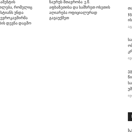
ამენტის
ნაურუს მთავრობა: ე.წ.
ილება, რომელიც
აფხაზეთისა და სამხრეთ ოსეთის
თ
სტიანს უნდა
აღიარება ოფიციალურად
ჯ
 ევროკავშირმა
გავაუქმეთ
ის
ბის დევნა დაგმო
აგ
ს
ო
კ
ივ
ე
წ
ს
უ
ივ
ს