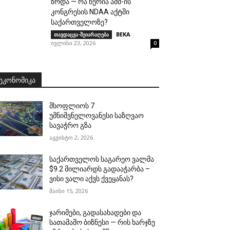
ზრდა — რა წერია აშშ-ის
კონგრესის NDAA აქტში
საქართველოზე?
BEKA
-
თავდაცვა-შეიარაღება
ივლისი 23, 2026
0
ᲔᲙᲝᲜᲝᲛᲘᲙᲐ
მსოფლიოს 7
უმნიშვნელოვანესი საზღვაო
სავაჭრო გზა
აგვისტო 2, 2026
საქართველოს საგარეო ვალმა
$9.2 მილიარდს გადააჭარბა –
ვისი ვალი აქვს ქვეყანას?
მაისი 15, 2026
ჯარიმები, გადასახადები და
სათამაშო ბიზნესი — რის ხარჯზე