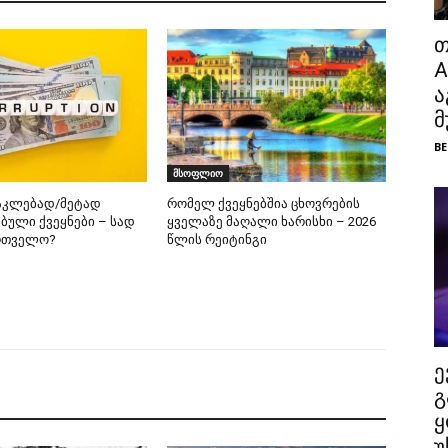
თ
A
ა
მ
BE
მსოფლიო
აკლებად/მეტად
რომელ ქვეყნებშია ცხოვრების
ბული ქვეყნები – სად
ყველაზე მაღალი ხარისხი – 2026
ართველო?
წლის რეიტინგი
ე
გ
ყ
უ