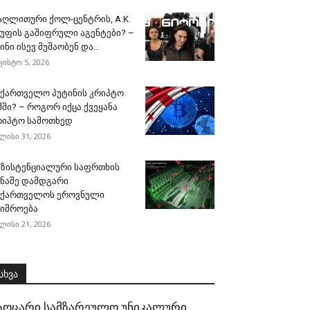
აღლითური ქოლ-ცენტრის, A.K.
გუფის გაშიფრული აგენტები? –
ინი ისევ მუშაობენ და...
ვისტო 5, 2026
აქართველო პუტინის კრიპტო
მში? – როგორ იქცა ქვეყანა
რიპტო სამოთხედ
ლისი 31, 2026
გზისტენციალური საფრთხის
ინაშე დამდგარი
აქართველოს ეროვნული
შიშროება
ლისი 21, 2026
სხვა
აოცარი სამზარეულო უნიკალური