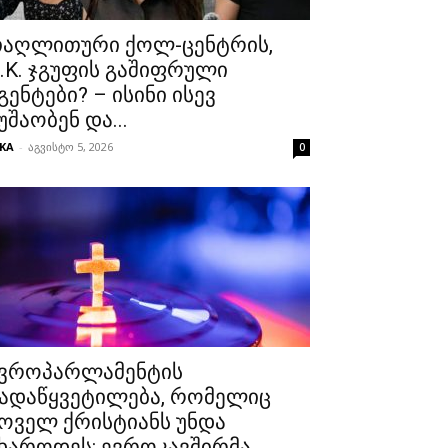
აღლითური ქოლ-ცენტრის,
.K. ჯგუფის გაშიფრული
გენტები? – ისინი ისევ
უშაობენ და...
KA
-
აგვისტო 5, 2026
0
ვროპარლამენტის
ადაწყვეტილება, რომელიც
ოველ ქრისტიანს უნდა
ხაროდეს: ევროკავშირმა