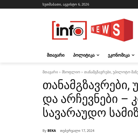
ხუთშაბათი, აგვისტო 6, 2026
ᲛᲗᲐᲕᲐᲠᲘ
ᲞᲝᲚᲘᲢᲘᲙᲐ
ᲔᲙᲝᲜᲝᲛᲘᲙᲐ
მთავარი
მსოფლიო
თანამგზავრები, უპილოტო მანქ
თანამგზავრები, 
და არჩევნები – 
სავარაუდო სამიზ
By
BEKA
თებერვალი 17, 2024