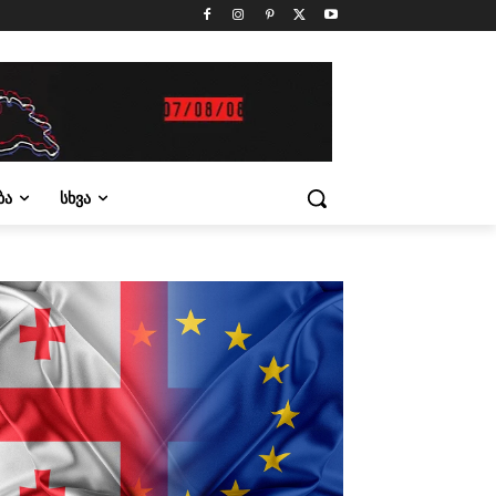
ᲑᲐ
ᲡᲮᲕᲐ