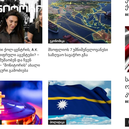
ქ
BE
ეკონომიკა
 ქოლ-ცენტრის, A.K.
მსოფლიოს 7 უმნიშვნელოვანესი
შიფრული აგენტები? –
საზღვაო სავაჭრო გზა
 მუშაობენ და ჩვენ
 – “მონიტორის” ახალი
ური გამოძიება
ს
ო
კ
BE
პოლიტიკა