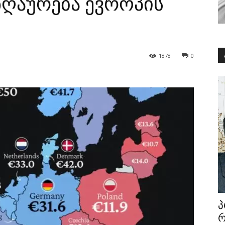
ზღაურება ევროპის
1878
0
პ
რ