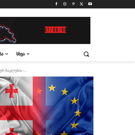
ᲑᲐ
ᲡᲮᲕᲐ
 ნაკლებია -...