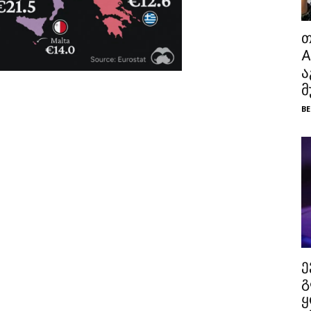
თ
A
ა
მ
BE
ე
გ
ყ