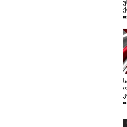
უ
ქ
BE
ს
ო
კ
BE