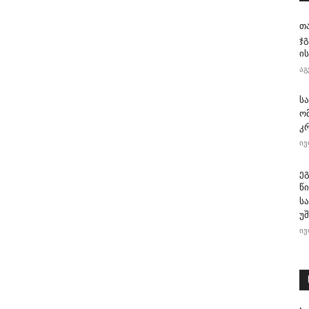
თ
ჯ
ის
აგ
ს
ო
კ
ივ
ე
წ
ს
უ
ივ