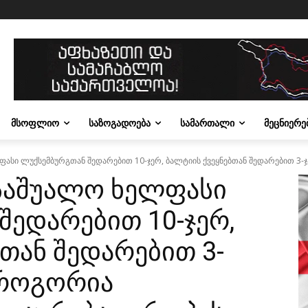
ᲛᲡᲝᲤᲚᲘᲝ
ᲡᲐᲖᲝᲒᲐᲓᲝᲔᲑᲐ
ᲡᲐᲛᲐᲠᲗᲐᲚᲘ
ᲛᲔᲪᲜᲘᲔᲠᲔ
სი ლუქსემბურგთან შედარებით 10-ჯერ, ბალტიის ქვეყნებთან შედარებით 3-ჯერ
საშუალო ხელფასი
შედარებით 10-ჯერ,
თან შედარებით 3-
 როგორია