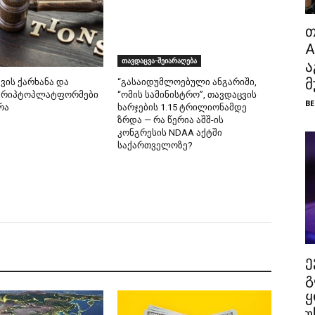
თ
A
თავდაცვა-შეიარაღება
ა
მ
ვის ქარხანა და
“გასაიდუმლოებული ანგარიში,
კრიპტოპლატფორმები
“ომის სამინისტრო”, თავდაცვის
BE
რა
ხარჯების 1.15 ტრილიონამდე
ზრდა — რა წერია აშშ-ის
კონგრესის NDAA აქტში
საქართველოზე?
ე
გ
ყ
უ