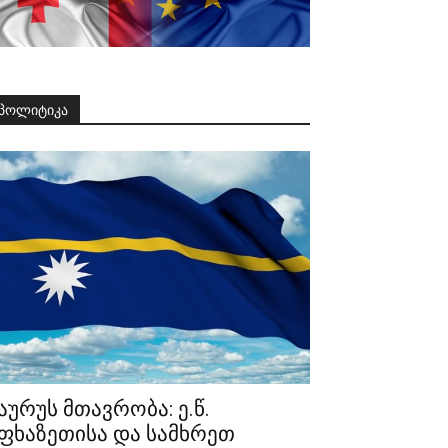
პოლიტიკა
აურუს მთავრობა: ე.წ.
ფხაზეთისა და სამხრეთ