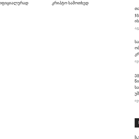
 ოფიციალურად
კრიპტო სამოთხედ
თ
ჯ
ის
აგ
ს
ო
კ
ივ
ე
წ
ს
უ
ივ
ს