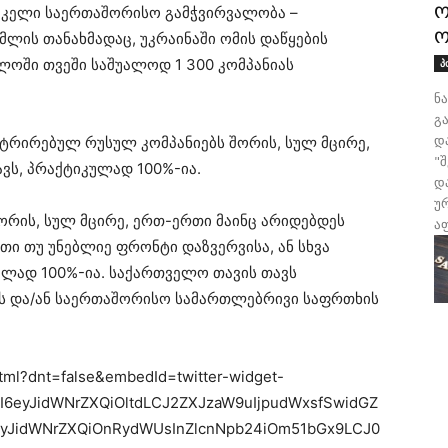
ო
 კელი საერთაშორისო გამჭვირვალობა –
ო
მლის თანახმადაც, უკრაინაში ომის დაწყების
ლოში თვეში საშუალოდ 1 300 კომპანიას
პ
ნ
გა
დ
ისტრირებულ რუსულ კომპანიებს შორის, სულ მცირე,
"
ვს, პრაქტიკულად 100%-ია.
დ
უ
 შორის, სულ მცირე, ერთ-ერთი მაინც არიდებდეს
აფ
თი თუ უნებლიე ფრონტი დაზვერვისა, ან სხვა
ულად 100%-ია. საქართველო თავის თავს
ს და/ან საერთაშორისო სამართლებრივი საფრთხის
html?dnt=false&embedId=twitter-widget-
CI6eyJidWNrZXQiOltdLCJ2ZXJzaW9uIjpudWxsfSwidGZ
yJidWNrZXQiOnRydWUsInZlcnNpb24iOm51bGx9LCJ0