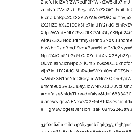
ZndfdHdlZXRfZWRpdF9iYWNrZW5kIjp7ImJ1
zcmNfc2Vzc2lvbiI6eyJidWNrZXQiOiJvbiIs
RlcnZlbnRpb25zX2VuYWJsZWQiOnsiYnVja2
kX21lZGlhXzE1ODk3Ijp7ImJ1Y2tldCI6InR
XJpbWVudHNfY29va2llX2V4cGlyYXRpb24iO
widGZ3X3Nob3dfYmlyZHdhdGNoX3Bpdm90c1
bnVsbH0sInRmd19kdXBsaWNhdGVfc2NyaWJl
Npb24iOm51bGx9LCJ0ZndfdXNlX3Byb2Zpb
OiJvbiIsInZlcnNpb24iOm51bGx9LCJ0Znd
yIjp7ImJ1Y2tldCI6InRydWVfYml0cmF0ZS
saW5lX3N1bnNldCI6eyJidWNrZXQiOnRydW
9mcm9udGVuZCI6eyJidWNrZXQiOiJvbiIsI
ard=false&hideThread=false&id=1683843
ulanews.ge%2FNews%2F94810&sessionId=
e=light&widgetsVersion=aaf4084522e3a
უკრაინაში ომის დაწყების შემდეგ, რუსე