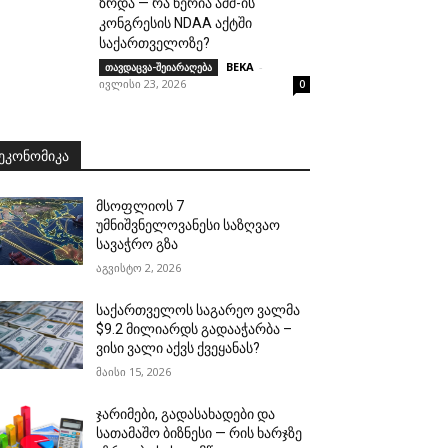
ზრდა — რა წერია აშშ-ის
კონგრესის NDAA აქტში
საქართველოზე?
BEKA
-
თავდაცვა-შეიარაღება
ივლისი 23, 2026
0
ᲔᲙᲝᲜᲝᲛᲘᲙᲐ
მსოფლიოს 7
უმნიშვნელოვანესი საზღვაო
სავაჭრო გზა
აგვისტო 2, 2026
საქართველოს საგარეო ვალმა
$9.2 მილიარდს გადააჭარბა –
ვისი ვალი აქვს ქვეყანას?
მაისი 15, 2026
ჯარიმები, გადასახადები და
სათამაშო ბიზნესი — რის ხარჯზე