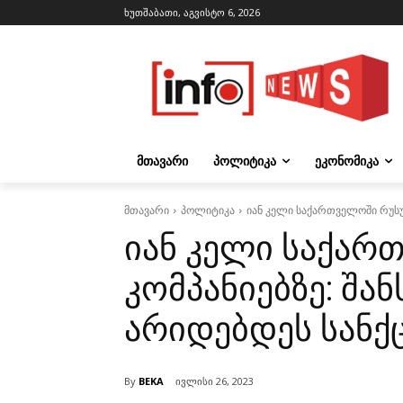
ხუთშაბათი, აგვისტო 6, 2026
ᲛᲗᲐᲕᲐᲠᲘ
ᲞᲝᲚᲘᲢᲘᲙᲐ
ᲔᲙᲝᲜᲝᲛᲘᲙᲐ
მთავარი
პოლიტიკა
იან კელი საქართველოში რუსულ
იან კელი საქა
კომპანიებზე: შა
არიდებდეს სანქც
By
BEKA
ივლისი 26, 2023