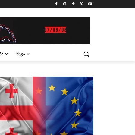
ᲑᲐ
ᲡᲮᲕᲐ