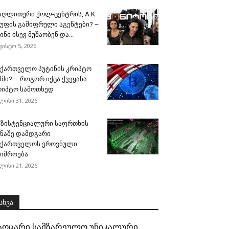
აღლითური ქოლ-ცენტრის, A.K.
გუფის გაშიფრული აგენტები? –
ინი ისევ მუშაობენ და...
ვისტო 5, 2026
აქართველო პუტინის კრიპტო
მში? – როგორ იქცა ქვეყანა
რიპტო სამოთხედ
ლისი 31, 2026
გზისტენციალური საფრთხის
ინაშე დამდგარი
აქართველოს ეროვნული
შიშროება
ლისი 21, 2026
სხვა
აოცარი სამზარეულო უნიკალური