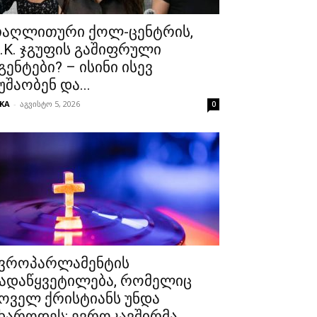
აღლითური ქოლ-ცენტრის,
.K. ჯგუფის გაშიფრული
გენტები? – ისინი ისევ
უშაობენ და...
KA
-
აგვისტო 5, 2026
0
ვროპარლამენტის
ადაწყვეტილება, რომელიც
ოველ ქრისტიანს უნდა
ხაროდეს: ევროკავშირმა