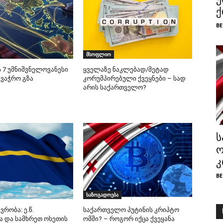
ქ
BE
მსოფლიო
7 უმნიშვნელოვანესი
ყველაზე ნაკლებად/მეტად
ავაჭრო გზა
კორუმპირებული ქვეყნები – სად
არის საქართველო?
ს
ო
კ
BE
საზოგადოება
ვრობა: ე.წ.
საქართველო პუტინის კრიპტო
ა და სამხრეთ ოსეთის
ომში? – როგორ იქცა ქვეყანა