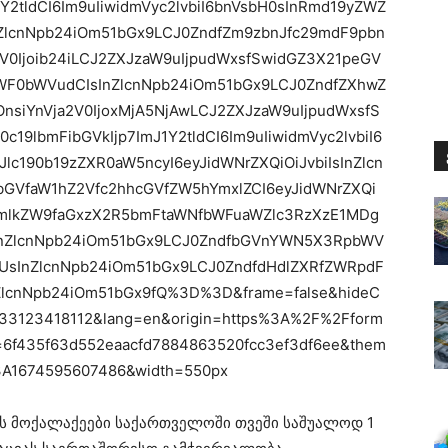
Y2tldCI6Im9uIiwidmVyc2lvbiI6bnVsbH0sInRmd19yZWZ
InZlcnNpb24iOm51bGx9LCJ0ZndfZm9zbnJfc29mdF9pbn
V0Ijoib24iLCJ2ZXJzaW9uIjpudWxsfSwidGZ3X21peGV
yZWF0bWVudCIsInZlcnNpb24iOm51bGx9LCJ0ZndfZXhwZ
nsiYnVja2V0IjoxMjA5NjAwLCJ2ZXJzaW9uIjpudWxsfS
9lbmFibGVkIjp7ImJ1Y2tldCI6Im9uIiwidmVyc2lvbiI6
c190b19zZXR0aW5ncyI6eyJidWNrZXQiOiJvbiIsInZlcn
GVfaW1hZ2Vfc2hhcGVfZW5hYmxlZCI6eyJidWNrZXQi
fdmlkZW9faGxzX2R5bmFtaWNfbWFuaWZlc3RzXzE1MDg
IsInZlcnNpb24iOm51bGx9LCJ0ZndfbGVnYWN5X3RpbWV
UsInZlcnNpb24iOm51bGx9LCJ0ZndfdHdlZXRfZWRpdF
nZlcnNpb24iOm51bGx9fQ%3D%3D&frame=false&hideC
033123418112&lang=en&origin=https%3A%2F%2Fform
6f435f63d552eaacfd7884863520fcc3ef3df6ee&them
%3A1674595607486&width=550px
თის მოქალაქეები საქართველოში თვეში საშუალოდ 1