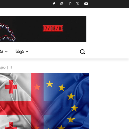
ᲑᲐ
ᲡᲮᲕᲐ
ბს | TI