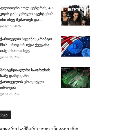
აღლითური ქოლ-ცენტრის, A.K.
გუფის გაშიფრული აგენტები? –
ინი ისევ მუშაობენ და...
ვისტო 5, 2026
აქართველო პუტინის კრიპტო
მში? – როგორ იქცა ქვეყანა
რიპტო სამოთხედ
ლისი 31, 2026
გზისტენციალური საფრთხის
ინაშე დამდგარი
აქართველოს ეროვნული
შიშროება
ლისი 21, 2026
სხვა
აოცარი სამზარეულო უნიკალური