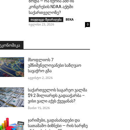
ზრდა — რა წერია აშშ-ის
კონგრესის NDAA აქტში
საქართველოზე?
BEKA
-
თავდაცვა-შეიარაღება
ივლისი 23, 2026
0
ᲔᲙᲝᲜᲝᲛᲘᲙᲐ
მსოფლიოს 7
უმნიშვნელოვანესი საზღვაო
სავაჭრო გზა
აგვისტო 2, 2026
საქართველოს საგარეო ვალმა
$9.2 მილიარდს გადააჭარბა –
ვისი ვალი აქვს ქვეყანას?
მაისი 15, 2026
ჯარიმები, გადასახადები და
სათამაშო ბიზნესი — რის ხარჯზე