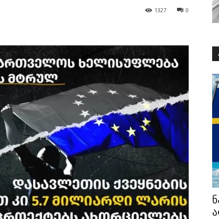
1327
0
ნ
ა