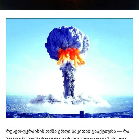
რუსეთ-უკრაინის ომმა ერთი საკითხი გააქტიურა — რა