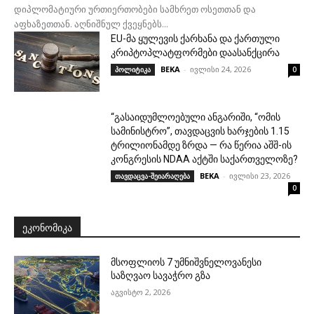
დიპლომატიური ურთიერთობები სამხრეთ ოსეთთან და
აფხაზეთთან. აღნიშნულ ქვეყნებს...
EU-მა ყულევის ქარხანა და ქართული
კრიპტოპლატფორმები დაასანქცირა
BEKA
-
ივლისი 24, 2026
პოლიტიკა
0
“გასაიდუმლოებული ანგარიში, “ომის
სამინისტრო”, თავდაცვის ხარჯების 1.15
ტრილიონამდე ზრდა — რა წერია აშშ-ის
კონგრესის NDAA აქტში საქართველოზე?
BEKA
-
ივლისი 23, 2026
თავდაცვა-შეიარაღება
0
ᲔᲙᲝᲜᲝᲛᲘᲙᲐ
მსოფლიოს 7 უმნიშვნელოვანესი
საზღვაო სავაჭრო გზა
აგვისტო 2, 2026