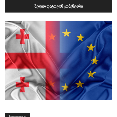
ᲨᲔᲓᲘᲗ ᲓᲐᲢᲝᲕᲝᲜ ᲙᲝᲛᲔᲜᲢᲐᲠᲘ