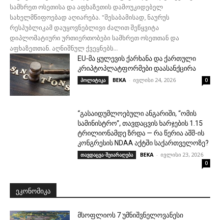
სამხრეთ ოსეთისა და აფხაზეთის დამოუკიდებელ
სახელმწიფოებად აღიარება. "შესაბამისად, ნაურუს
რესპუბლიკამ დაუყოვნებლივი ძალით შეწყვიტა
დიპლომატიური ურთიერთობები სამხრეთ ოსეთთან და
აფხაზეთთან. აღნიშნულ ქვეყნებს...
EU-მა ყულევის ქარხანა და ქართული
კრიპტოპლატფორმები დაასანქცირა
BEKA
-
ივლისი 24, 2026
პოლიტიკა
0
“გასაიდუმლოებული ანგარიში, “ომის
სამინისტრო”, თავდაცვის ხარჯების 1.15
ტრილიონამდე ზრდა — რა წერია აშშ-ის
კონგრესის NDAA აქტში საქართველოზე?
BEKA
-
ივლისი 23, 2026
თავდაცვა-შეიარაღება
0
ᲔᲙᲝᲜᲝᲛᲘᲙᲐ
მსოფლიოს 7 უმნიშვნელოვანესი