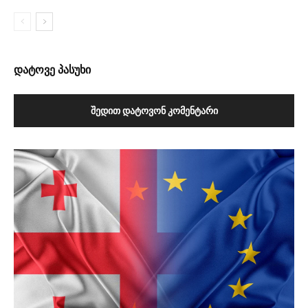
დატოვე პასუხი
ᲨᲔᲓᲘᲗ ᲓᲐᲢᲝᲕᲝᲜ ᲙᲝᲛᲔᲜᲢᲐᲠᲘ