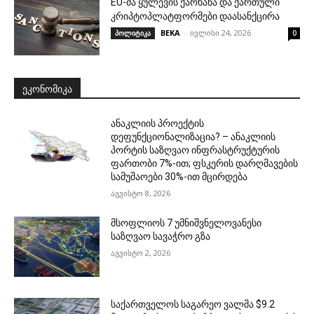
EU-მა ყულევის ქარხანა და ქართული
კრიპტოპლატფორმები დაასანქცირა
BEKA
-
ივლისი 24, 2026
პოლიტიკა
0
ᲔᲙᲝᲜᲝᲛᲘᲙᲐ
ანაკლიის პროექტის
დეფუნქციონალიზაცია? – ანაკლიის
პორტის საზღვაო ინფრასტრუქტურის
ფართობი 7%-ით; ფსკერის დარღმავების
სამუშაოები 30%-ით მცირდება
აგვისტო 8, 2026
მსოფლიოს 7 უმნიშვნელოვანესი
საზღვაო სავაჭრო გზა
აგვისტო 2, 2026
საქართველოს საგარეო ვალმა $9.2