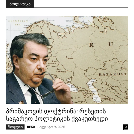
პოლიტიკა
პრიმაკოვის დოქტრინა: რუსეთის
საგარეო პოლიტიკის ქვაკუთხედი
BEKA
-
აგვისტო 9, 2026
მსოფლიო
0