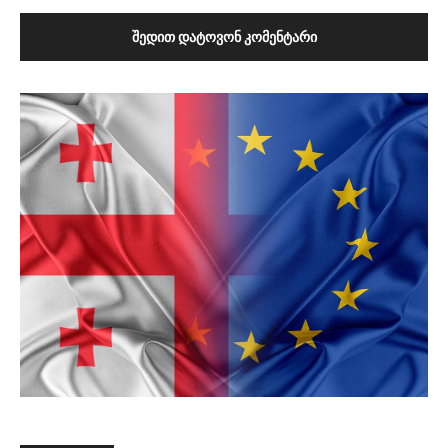
ᲨᲔᲓᲘᲗ ᲓᲐᲢᲝᲕᲝᲜ ᲙᲝᲛᲔᲜᲢᲐᲠᲘ