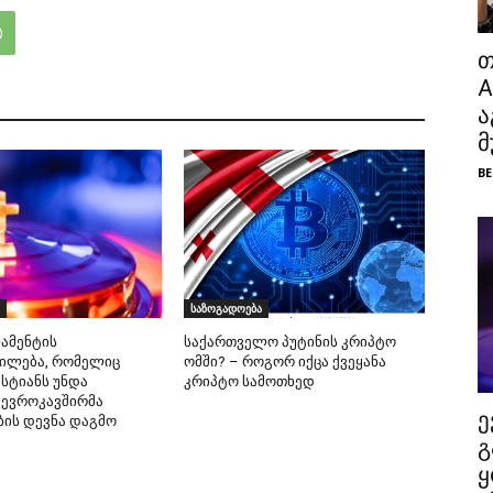
თ
A
ა
მ
BE
საზოგადოება
ამენტის
საქართველო პუტინის კრიპტო
ილება, რომელიც
ომში? – როგორ იქცა ქვეყანა
სტიანს უნდა
კრიპტო სამოთხედ
 ევროკავშირმა
ე
ბის დევნა დაგმო
გ
ყ