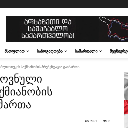
ᲛᲡᲝᲤᲚᲘᲝ
ᲡᲐᲖᲝᲒᲐᲓᲝᲔᲑᲐ
ᲡᲐᲛᲐᲠᲗᲐᲚᲘ
ᲛᲔᲪᲜᲘᲔᲠᲔ
ბლიოთეკის საქმიანობის პრეზენტაცია გაიმართა
როვნული
ქმიანობის
იმართა
2983
0