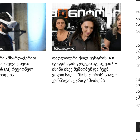
თ
ჯ
ის
აგ
ს
ბი
საზოგადოება
ო
კ
რის მხარდაჭერით
თაღლითური ქოლ-ცენტრის, A.K.
ლო ხელოვნური
ჯგუფის გაშიფრული აგენტები? –
ივ
ს (AI) რეგიონულ
ისინი ისევ მუშაობენ და ჩვენ
იბდება
ვიცით სად – “მონიტორის” ახალი
ე
ჟურნალისტური გამოძიება
წ
ს
უ
ივ