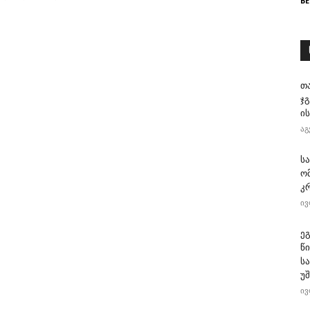
BE
თ
ჯ
ის
აგ
ს
ო
კ
ივ
ე
წ
ს
უ
ივ