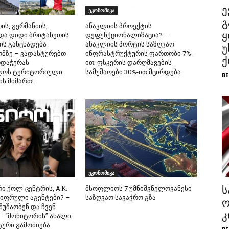
ე
ეკონომიკა
გ
ს, გერმანიის,
ანაკლიის პროექტის
ყ
და დიდი ბრიტანეთის
დეფუნქციონალიზაცია? –
ის განცხადება
ანაკლიის პორტის საზღვაო
უ
ომზე – ვადასტურებთ
ინფრასტრუქტურის ფართობი 7%-
ქ
რდაჭერას
ით; ფსკერის დარღმავების
ლოს ტერიტორიული
სამუშაოები 30%-ით მცირდება
BE
ს მიმართ!
ეკონომიკა
ს
 ქოლ-ცენტრის, A.K.
მსოფლიოს 7 უმნიშვნელოვანესი
შიფრული აგენტები? –
საზღვაო სავაჭრო გზა
ო
 მუშაობენ და ჩვენ
კ
 – “მონიტორის” ახალი
ური გამოძიება