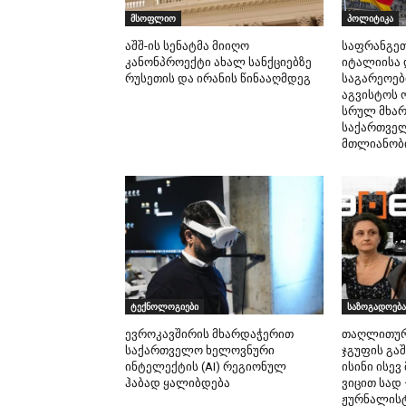
მსოფლიო
პოლიტიკა
აშშ-ის სენატმა მიიღო
საფრანგეთი
კანონპროექტი ახალ სანქციებზე
იტალიისა 
რუსეთის და ირანის წინააღმდეგ
საგარეოებ
აგვისტოს 
სრულ მხა
საქართვე
მთლიანობი
ტექნოლოგიები
საზოგადოება
ევროკავშირის მხარდაჭერით
თაღლითური
საქართველო ხელოვნური
ჯგუფის გა
ინტელექტის (AI) რეგიონულ
ისინი ისევ
ჰაბად ყალიბდება
ვიცით სად
ჟურნალისტ