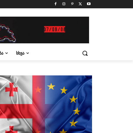
ᲑᲐ
ᲡᲮᲕᲐ