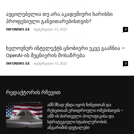
რედაქტორის რჩევით
აშშ მზად უნდა იყოს ჩინეთთან და
რუსეთთან ერთდროული ომებისთვის –
აშშ-ის ბირთვული პოლიტიკისა და
სტრატეგიული სტაბილურობის
ანგარიშის დეტალები