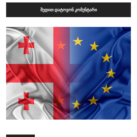
ᲨᲔᲓᲘᲗ ᲓᲐᲢᲝᲕᲝᲜ ᲙᲝᲛᲔᲜᲢᲐᲠᲘ