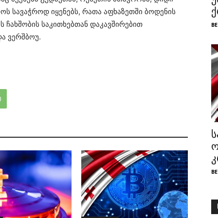
ქ
ოს სავაჭროდ იყენებს, რათა აფხაზეთში ბოდენის
ს ჩახშობის საკითხებთან დაკავშირებით
BE
და ვერშბოუ.
ს
ო
კ
BE