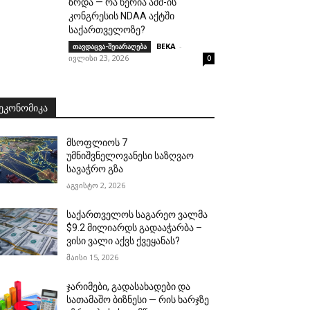
ზრდა — რა წერია აშშ-ის
კონგრესის NDAA აქტში
საქართველოზე?
BEKA
-
თავდაცვა-შეიარაღება
ივლისი 23, 2026
0
ᲔᲙᲝᲜᲝᲛᲘᲙᲐ
მსოფლიოს 7
უმნიშვნელოვანესი საზღვაო
სავაჭრო გზა
აგვისტო 2, 2026
საქართველოს საგარეო ვალმა
$9.2 მილიარდს გადააჭარბა –
ვისი ვალი აქვს ქვეყანას?
მაისი 15, 2026
ჯარიმები, გადასახადები და
სათამაშო ბიზნესი — რის ხარჯზე