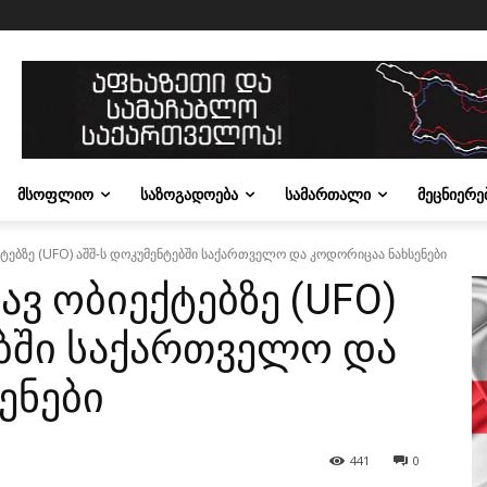
ᲛᲡᲝᲤᲚᲘᲝ
ᲡᲐᲖᲝᲒᲐᲓᲝᲔᲑᲐ
ᲡᲐᲛᲐᲠᲗᲐᲚᲘ
ᲛᲔᲪᲜᲘᲔᲠᲔ
ტებზე (UFO) აშშ-ს დოკუმენტებში საქართველო და კოდორიცაა ნახსენები
ვ ობიექტებზე (UFO)
ებში საქართველო და
ენები
441
0