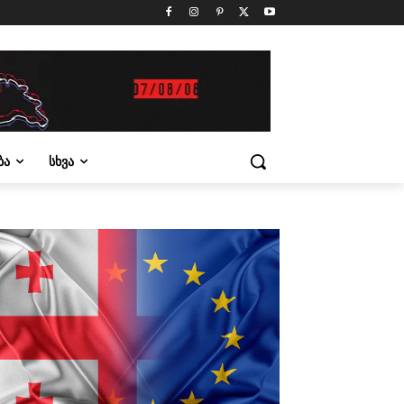
ᲑᲐ
ᲡᲮᲕᲐ