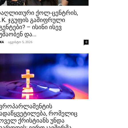
აღლითური ქოლ-ცენტრის,
.K. ჯგუფის გაშიფრული
გენტები? – ისინი ისევ
უშაობენ და...
KA
-
აგვისტო 5, 2026
0
ვროპარლამენტის
ადაწყვეტილება, რომელიც
ოველ ქრისტიანს უნდა
ხაროდეს: ევროკავშირმა