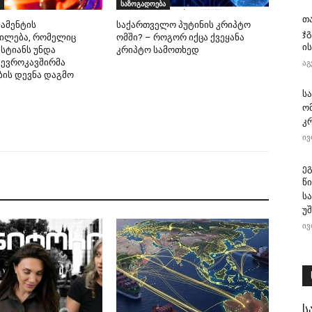
საზოგადოება
თ
ამენტის
საქართველო პუტინის კრიპტო
ჯ
ილება, რომელიც
ომში? – როგორ იქცა ქვეყანა
ის
სტიანს უნდა
კრიპტო სამოთხედ
 ევროკავშირმა
აგ
ბის დევნა დაგმო
ს
ო
კ
ივ
ე
წ
ს
უ
ივ
ს