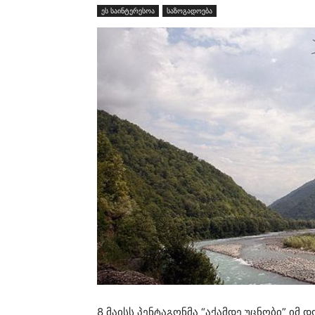
ეს საინტერესოა
საზოგადოება
8 მაისს პენტაგონმა “აქამდე უცნობი” იმ