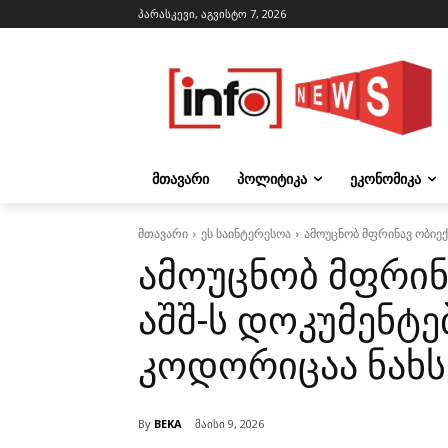
პარასკევი, აგვისტო 7, 2026
ᲛᲗᲐᲕᲐᲠᲘ
ᲞᲝᲚᲘᲢᲘᲙᲐ
ᲔᲙᲝᲜᲝᲛᲘᲙᲐ
მთავარი
ეს საინტერესოა
ამოუცნობ მფრინავ ობიექ
ამოუცნობ მფრინა
აშშ-ს დოკუმენტ
კოდორიცაა ნახს
By
BEKA
მაისი 9, 2026