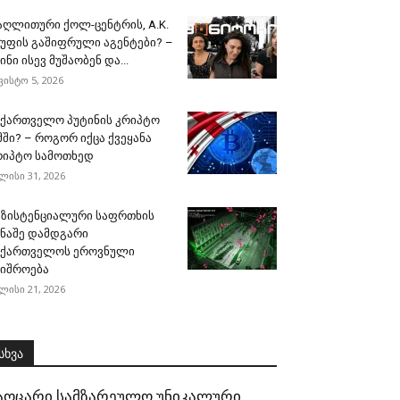
აღლითური ქოლ-ცენტრის, A.K.
გუფის გაშიფრული აგენტები? –
ინი ისევ მუშაობენ და...
ვისტო 5, 2026
აქართველო პუტინის კრიპტო
მში? – როგორ იქცა ქვეყანა
რიპტო სამოთხედ
ლისი 31, 2026
გზისტენციალური საფრთხის
ინაშე დამდგარი
აქართველოს ეროვნული
შიშროება
ლისი 21, 2026
სხვა
აოცარი სამზარეულო უნიკალური