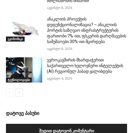
მთლიანობის მიმართ!
აგვისტო 8, 2026
ანაკლიის პროექტის
დეფუნქციონალიზაცია? – ანაკლიის
პორტის საზღვაო ინფრასტრუქტურის
ფართობი 7%-ით; ფსკერის დარღმავების
ეკონომიკა
სამუშაოები 30%-ით მცირდება
აგვისტო 8, 2026
ევროკავშირის მხარდაჭერით
საქართველო ხელოვნური ინტელექტის
(AI) რეგიონულ ჰაბად ყალიბდება
აგვისტო 6, 2026
ტექნოლოგიები
დატოვე პასუხი
ᲨᲔᲓᲘᲗ ᲓᲐᲢᲝᲕᲝᲜ ᲙᲝᲛᲔᲜᲢᲐᲠᲘ