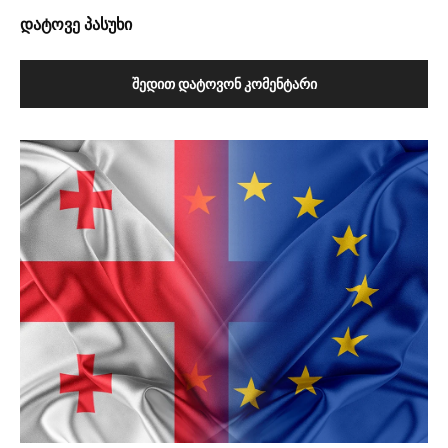
დატოვე პასუხი
ᲨᲔᲓᲘᲗ ᲓᲐᲢᲝᲕᲝᲜ ᲙᲝᲛᲔᲜᲢᲐᲠᲘ