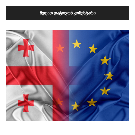
ᲨᲔᲓᲘᲗ ᲓᲐᲢᲝᲕᲝᲜ ᲙᲝᲛᲔᲜᲢᲐᲠᲘ