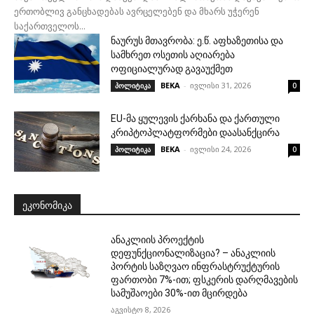
ერთობლივ განცხადებას ავრცელებენ და მხარს უჭერენ
საქართველოს...
ნაურუს მთავრობა: ე.წ. აფხაზეთისა და
სამხრეთ ოსეთის აღიარება
ოფიციალურად გავაუქმეთ
BEKA
-
ივლისი 31, 2026
პოლიტიკა
0
EU-მა ყულევის ქარხანა და ქართული
კრიპტოპლატფორმები დაასანქცირა
BEKA
-
ივლისი 24, 2026
პოლიტიკა
0
ᲔᲙᲝᲜᲝᲛᲘᲙᲐ
ანაკლიის პროექტის
დეფუნქციონალიზაცია? – ანაკლიის
პორტის საზღვაო ინფრასტრუქტურის
ფართობი 7%-ით; ფსკერის დარღმავების
სამუშაოები 30%-ით მცირდება
აგვისტო 8, 2026