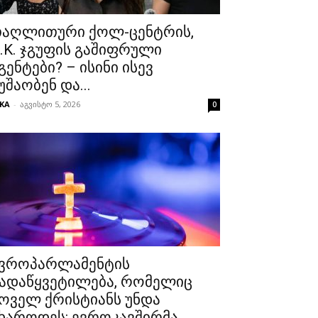
აღლითური ქოლ-ცენტრის,
.K. ჯგუფის გაშიფრული
გენტები? – ისინი ისევ
უშაობენ და...
KA
-
აგვისტო 5, 2026
0
ვროპარლამენტის
ადაწყვეტილება, რომელიც
ოველ ქრისტიანს უნდა
ხაროდეს: ევროკავშირმა