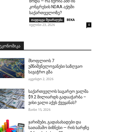
ზრდა — რა წერია აშშ-ის
კონგრესის NDAA აქტში
საქართველოზე?
BEKA
-
თავდაცვა-შეიარაღება
ივლისი 23, 2026
0
ᲔᲙᲝᲜᲝᲛᲘᲙᲐ
მსოფლიოს 7
უმნიშვნელოვანესი საზღვაო
სავაჭრო გზა
აგვისტო 2, 2026
საქართველოს საგარეო ვალმა
$9.2 მილიარდს გადააჭარბა –
ვისი ვალი აქვს ქვეყანას?
მაისი 15, 2026
ჯარიმები, გადასახადები და
სათამაშო ბიზნესი — რის ხარჯზე