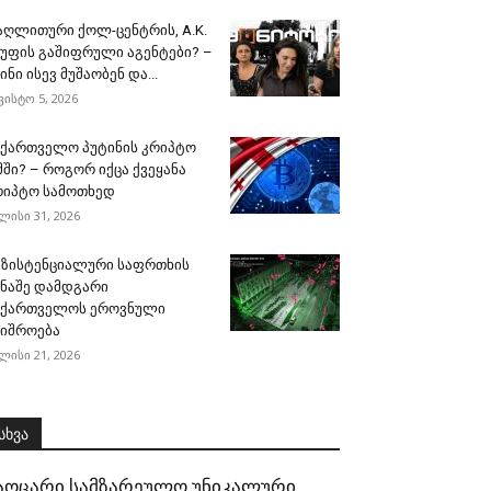
აღლითური ქოლ-ცენტრის, A.K.
გუფის გაშიფრული აგენტები? –
ინი ისევ მუშაობენ და...
ვისტო 5, 2026
აქართველო პუტინის კრიპტო
მში? – როგორ იქცა ქვეყანა
რიპტო სამოთხედ
ლისი 31, 2026
გზისტენციალური საფრთხის
ინაშე დამდგარი
აქართველოს ეროვნული
შიშროება
ლისი 21, 2026
სხვა
აოცარი სამზარეულო უნიკალური