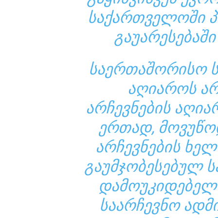
ᲡᲐᲥᲐᲠᲗᲕᲔᲚᲝᲨᲘ Პ
ᲒᲐᲣᲐᲠᲔᲡᲔᲑᲐᲨᲘ
ᲡᲐᲔᲠᲗᲐᲨᲝᲠᲘᲡᲝ Ს
ᲐᲦᲘᲐᲠᲝᲡ ᲐᲠ
ᲐᲠᲩᲔᲕᲜᲔᲑᲘᲡ ᲐᲦᲘᲐ
ᲔᲠᲗᲐᲓ, ᲛᲝᲕᲣᲬ
ᲐᲠᲩᲔᲕᲜᲔᲑᲘᲡ ᲮᲔᲚ
ᲒᲐᲣᲛᲯᲝᲑᲔᲡᲔᲑᲣᲚ Ს
ᲓᲐᲛᲝᲣᲙᲘᲓᲔᲑᲔᲚ
ᲡᲐᲐᲠᲩᲔᲕᲜᲝ ᲐᲓᲛ