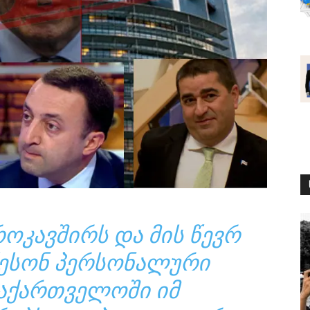
ᲝᲙᲐᲕᲨᲘᲠᲡ ᲓᲐ ᲛᲘᲡ ᲬᲔᲕᲠ
ᲐᲬᲔᲡᲝᲜ ᲞᲔᲠᲡᲝᲜᲐᲚᲣᲠᲘ
ᲡᲐᲥᲐᲠᲗᲕᲔᲚᲝᲨᲘ ᲘᲛ