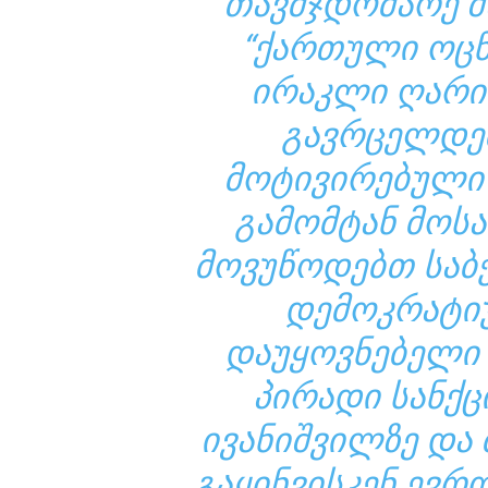
ᲗᲐᲕᲛᲯᲓᲝᲛᲐᲠᲔ Შ
“ᲥᲐᲠᲗᲣᲚᲘ ᲝᲪᲜ
ᲘᲠᲐᲙᲚᲘ ᲦᲐᲠᲘᲑ
ᲒᲐᲕᲠᲪᲔᲚᲓᲔ
ᲛᲝᲢᲘᲕᲘᲠᲔᲑᲣᲚᲘ
ᲒᲐᲛᲝᲛᲢᲐᲜ ᲛᲝᲡ
ᲛᲝᲕᲣᲬᲝᲓᲔᲑᲗ ᲡᲐᲑ
ᲓᲔᲛᲝᲙᲠᲐᲢᲘ
ᲓᲐᲣᲧᲝᲕᲜᲔᲑᲔᲚᲘ
ᲞᲘᲠᲐᲓᲘ ᲡᲐᲜᲥᲪ
ᲘᲕᲐᲜᲘᲨᲕᲘᲚᲖᲔ ᲓᲐ 
ᲒᲐᲧᲘᲜᲕᲘᲡᲙᲔᲜ ᲔᲕᲠ