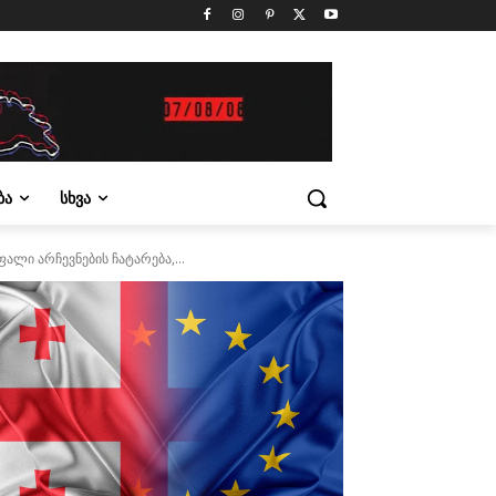
ᲑᲐ
ᲡᲮᲕᲐ
ი არჩევნების ჩატარება,...