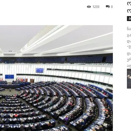
ო
1233
0
ო
პ
ნ
გა
დ
"
დ
უ
აფ