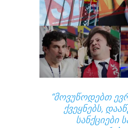
“ᲛᲝᲕᲣᲬᲝᲓᲔᲑᲗ ᲔᲕᲠ
ᲥᲕᲔᲧᲜᲔᲑᲡ, ᲓᲐ
ᲡᲐᲜᲥᲪᲘᲔᲑᲘ 