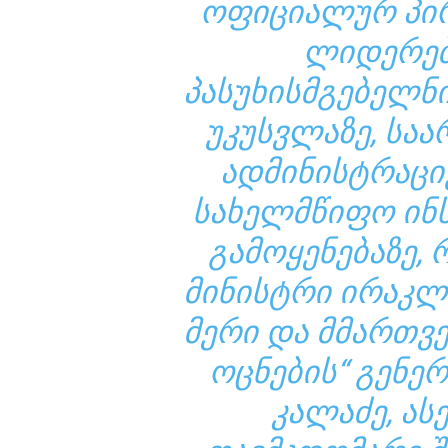
ᲝᲤᲘᲪᲘᲐᲚᲣᲠ ᲞᲘᲠ
ᲚᲘᲓᲔᲠᲔᲑ
ᲞᲐᲡᲣᲮᲘᲡᲛᲒᲔᲑᲔᲚᲜ
ᲣᲙᲣᲡᲕᲚᲐᲖᲔ, ᲡᲐᲐ
ᲐᲓᲛᲘᲜᲘᲡᲢᲠᲐᲪᲘ
ᲡᲐᲮᲔᲚᲛᲬᲘᲤᲝ ᲘᲜ
ᲒᲐᲛᲝᲧᲔᲜᲔᲑᲐᲖᲔ,
ᲛᲘᲜᲘᲡᲢᲠᲘ ᲘᲠᲐᲙᲚ
ᲛᲔᲠᲘ ᲓᲐ ᲛᲛᲐᲠᲗᲕ
ᲝᲪᲜᲔᲑᲘᲡ“ ᲒᲔᲜᲔ
ᲙᲐᲚᲐᲫᲔ, ᲐᲡ