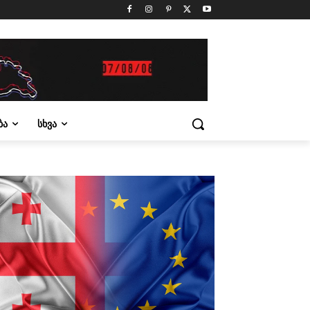
ᲑᲐ
ᲡᲮᲕᲐ