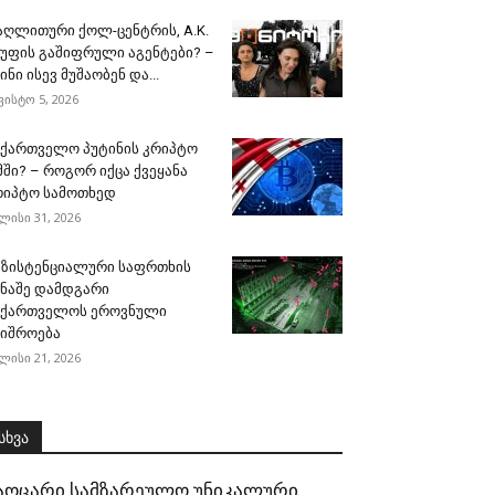
აღლითური ქოლ-ცენტრის, A.K.
გუფის გაშიფრული აგენტები? –
ინი ისევ მუშაობენ და...
ვისტო 5, 2026
აქართველო პუტინის კრიპტო
მში? – როგორ იქცა ქვეყანა
რიპტო სამოთხედ
ლისი 31, 2026
გზისტენციალური საფრთხის
ინაშე დამდგარი
აქართველოს ეროვნული
შიშროება
ლისი 21, 2026
სხვა
აოცარი სამზარეულო უნიკალური