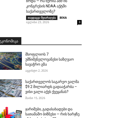
ზრდა — რა წერია აშშ-ის
კონგრესის NDAA აქტში
საქართველოზე?
BEKA
-
თავდაცვა-შეიარაღება
ივლისი 23, 2026
0
ᲔᲙᲝᲜᲝᲛᲘᲙᲐ
მსოფლიოს 7
უმნიშვნელოვანესი საზღვაო
სავაჭრო გზა
აგვისტო 2, 2026
საქართველოს საგარეო ვალმა
$9.2 მილიარდს გადააჭარბა –
ვისი ვალი აქვს ქვეყანას?
მაისი 15, 2026
ჯარიმები, გადასახადები და
სათამაშო ბიზნესი — რის ხარჯზე