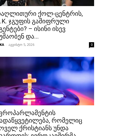
აღლითური ქოლ-ცენტრის,
.K. ჯგუფის გაშიფრული
გენტები? – ისინი ისევ
უშაობენ და...
KA
-
აგვისტო 5, 2026
0
ვროპარლამენტის
ადაწყვეტილება, რომელიც
ოველ ქრისტიანს უნდა
ხაროდეს: ევროკავშირმა