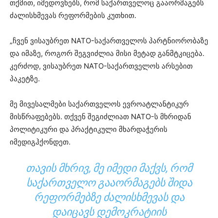
თქმით, იმედოვნებს, რომ საქართველოც გააორმაგებს
ძალისხმევას რეფორმების კუთხით.
„ჩვენ ვისაუბრეთ NATO-საქართველოს პარტნიორობაზე
და იმაზე, როგორ შეგვიძლია მისი მეტად განმტკიცება.
კერძოდ, ვისაუბრეთ NATO-საქართველოს არსებით
პაკეტზე.
მე მივესალმები საქართველოს ევროატლანტიკურ
მისწრაფებებს. თქვენ შეგიძლიათ NATO-ს მხრიდან
პოლიტიკური და პრაქტიკული მხარდაჭერის
იმედიგჰქონდეთ.
ᲗᲐᲕᲘᲡ ᲛᲮᲠᲘᲕ, ᲛᲔ ᲘᲛᲔᲓᲘ ᲛᲐᲥᲕᲡ, ᲠᲝᲛ
ᲡᲐᲥᲐᲠᲗᲕᲔᲚᲝ ᲒᲐᲐᲝᲠᲛᲐᲒᲔᲑᲡ ᲨᲘᲓᲐ
ᲠᲔᲤᲝᲠᲛᲔᲑᲖᲔ ᲫᲐᲚᲘᲡᲮᲛᲔᲕᲐᲡ ᲓᲐ
ᲓᲐᲘᲪᲐᲕᲡ ᲓᲔᲛᲝᲙᲠᲐᲢᲘᲘᲡ