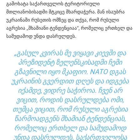
გამოხატა საქართველოს ტერიტორიული
მთლიანობისადმი მტკიცე მხარდაჭერა. მან ისაუბრა
უკრაინაში რუსეთის ომზეც და თქვა, რომ რუსული
აგრესია „შხამიანი ტენდენციაა“, რომელიც ერთხელ და
სამუდამოდ უნდა დასრულდეს.
„ᲒᲐᲡᲣᲚ ᲙᲕᲘᲠᲐᲡ ᲛᲔ ᲕᲘᲧᲐᲕᲘ ᲙᲘᲔᲕᲨᲘ ᲓᲐ
ᲞᲠᲔᲖᲘᲓᲔᲜᲢ ᲖᲔᲚᲔᲜᲡᲙᲘᲡᲐᲓᲛᲘ ᲩᲔᲛᲘ
ᲒᲖᲐᲕᲜᲘᲚᲘ ᲘᲧᲝ ᲛᲙᲐᲤᲘᲝ. NATO ᲓᲒᲐᲡ
ᲣᲙᲠᲐᲘᲜᲘᲡ ᲒᲕᲔᲠᲓᲘᲗ ᲓᲦᲔᲡ ᲓᲐ ᲘᲓᲒᲔᲑᲐ
ᲘᲥᲐᲛᲓᲔ, ᲕᲘᲓᲠᲔ ᲡᲐᲭᲘᲠᲝᲐ. ᲩᲕᲔᲜ ᲐᲠ
ᲕᲘᲪᲘᲗ, ᲠᲝᲓᲘᲡ ᲓᲐᲡᲠᲣᲚᲓᲔᲑᲐ ᲝᲛᲘ,
ᲗᲣᲛᲪᲐ ᲕᲘᲪᲘᲗ, ᲠᲝᲛ ᲠᲣᲡᲣᲚᲘ ᲐᲒᲠᲔᲡᲘᲐ
ᲬᲐᲠᲛᲝᲐᲓᲒᲔᲜᲡ ᲨᲮᲐᲛᲘᲐᲜ ᲢᲔᲜᲓᲔᲜᲪᲘᲐᲡ,
ᲠᲝᲛᲔᲚᲘᲪ ᲔᲠᲗᲮᲔᲚ ᲓᲐ ᲡᲐᲛᲣᲓᲐᲛᲝᲓ
ᲣᲜᲓᲐ ᲓᲐᲡᲠᲣᲚᲓᲔᲡ. ᲡᲐᲥᲐᲠᲗᲕᲔᲚᲝᲡᲐ