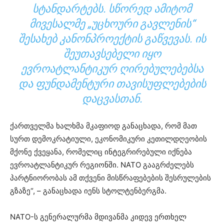
ᲡᲢᲐᲜᲓᲐᲠᲢᲔᲑᲡ. ᲡᲬᲝᲠᲔᲓ ᲐᲛᲘᲢᲝᲛ
ᲛᲘᲕᲔᲡᲐᲚᲛᲔ „ᲣᲪᲮᲝᲣᲠᲘ ᲒᲐᲕᲚᲔᲜᲘᲡ“
ᲨᲔᲡᲐᲮᲔᲑ ᲙᲐᲜᲝᲜᲞᲠᲝᲔᲥᲢᲘᲡ ᲒᲐᲬᲕᲔᲕᲐᲡ. ᲘᲡ
ᲨᲔᲣᲗᲐᲕᲡᲔᲑᲔᲚᲘ ᲘᲧᲝ
ᲔᲕᲠᲝᲐᲢᲚᲐᲜᲢᲘᲙᲣᲠ ᲦᲘᲠᲔᲑᲣᲚᲔᲑᲔᲑᲡᲐ
ᲓᲐ ᲤᲣᲜᲓᲐᲛᲔᲜᲢᲣᲠᲘ ᲗᲐᲕᲘᲡᲣᲤᲚᲔᲑᲔᲑᲘᲡ
ᲓᲐᲪᲕᲐᲡᲗᲐᲜ.
ქართველმა ხალხმა მკაფიოდ განაცხადა, რომ მათ
სურთ დემოკრატიული, ეკონომიკური კეთილდღეობის
მქონე ქვეყანა, რომელიც ინტეგრირებული იქნება
ევროატლანტიკურ რეგიონში. NATO გააგრძელებს
პარტნიორობას ამ თქვენი მისწრაფებების შესრულების
გზაზე“, – განაცხადა იენს სტოლტენბერგმა.
NATO-ს გენერალურმა მდივანმა კიდევ ერთხელ