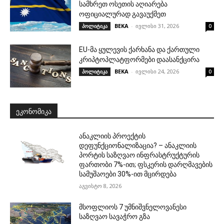
სამხრეთ ოსეთის აღიარება
ოფიციალურად გავაუქმეთ
BEKA
-
ივლისი 31, 2026
პოლიტიკა
0
EU-მა ყულევის ქარხანა და ქართული
კრიპტოპლატფორმები დაასანქცირა
BEKA
-
ივლისი 24, 2026
პოლიტიკა
0
ᲔᲙᲝᲜᲝᲛᲘᲙᲐ
ანაკლიის პროექტის
დეფუნქციონალიზაცია? – ანაკლიის
პორტის საზღვაო ინფრასტრუქტურის
ფართობი 7%-ით; ფსკერის დარღმავების
სამუშაოები 30%-ით მცირდება
აგვისტო 8, 2026
მსოფლიოს 7 უმნიშვნელოვანესი
საზღვაო სავაჭრო გზა