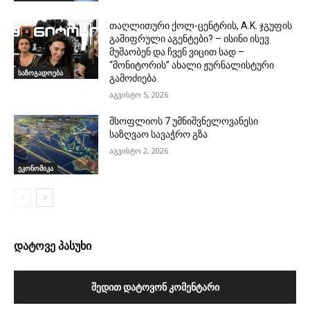
თაღლითური ქოლ-ცენტრის, A.K. ჯგუფის
გაშიფრული აგენტები? – ისინი ისევ
მუშაობენ და ჩვენ ვიცით სად –
“მონიტორის” ახალი ჟურნალისტური
საზოგადოება
გამოძიება
აგვისტო 5, 2026
მსოფლიოს 7 უმნიშვნელოვანესი
საზღვაო სავაჭრო გზა
აგვისტო 2, 2026
ეკონომიკა
დატოვე პასუხი
ᲨᲔᲓᲘᲗ ᲓᲐᲢᲝᲕᲝᲜ ᲙᲝᲛᲔᲜᲢᲐᲠᲘ