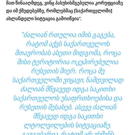
მათ წინააღმდეგ, ვინც პასუხისმგებელია კორუფციაზე
და იმ ქმედებებზე, რომლებმაც [საქართველოში]
ახლანდელი სიტუაცია გამოიწვია”.
“ᲫᲐᲚᲘᲐᲜ ᲠᲗᲣᲚᲘᲐ ᲘᲛᲘᲡ ᲒᲐᲒᲔᲑᲐ,
ᲠᲐᲢᲝᲛ ᲐᲥᲕᲡ ᲡᲐᲥᲐᲠᲗᲕᲔᲚᲝᲡ
ᲛᲗᲐᲕᲠᲝᲑᲐᲡ ᲐᲡᲔᲗᲘ ᲛᲘᲓᲒᲝᲛᲐ, ᲠᲝᲪᲐ
ᲛᲘᲡᲘ ᲢᲔᲠᲘᲢᲝᲠᲘᲐ ᲝᲙᲣᲞᲘᲠᲔᲑᲣᲚᲘᲐ
ᲠᲣᲡᲔᲗᲘᲡ ᲛᲘᲔᲠ. ᲠᲝᲪᲐ ᲛᲔ
ᲡᲐᲥᲐᲠᲗᲕᲔᲚᲝᲨᲘ ᲕᲘᲧᲐᲕᲘ, ᲜᲐᲛᲓᲕᲘᲚᲐᲓ
ᲫᲐᲚᲘᲐᲜ ᲛᲬᲕᲐᲕᲔᲓ ᲘᲓᲒᲐ ᲡᲐᲙᲘᲗᲮᲘ
ᲡᲐᲥᲐᲠᲗᲕᲔᲚᲝᲡ ᲣᲡᲐᲤᲠᲗᲮᲝᲔᲑᲘᲡᲐ ᲓᲐ
ᲠᲣᲡᲔᲗᲘᲡ ᲨᲔᲡᲐᲮᲔᲑ. ᲐᲡᲔᲕᲔ ᲫᲐᲚᲘᲐᲜ
ᲛᲬᲕᲐᲕᲔᲓ ᲘᲓᲒᲐ ᲡᲐᲙᲘᲗᲮᲘ
ᲚᲢᲝᲚᲕᲘᲚᲔᲑᲘᲡ ᲡᲘᲢᲣᲐᲪᲘᲐᲖᲔ.
ᲒᲐᲣᲒᲔᲑᲐᲠᲘᲐ, ᲠᲐᲢᲝᲛ ᲐᲠ ᲣᲡᲛᲔᲜᲡ