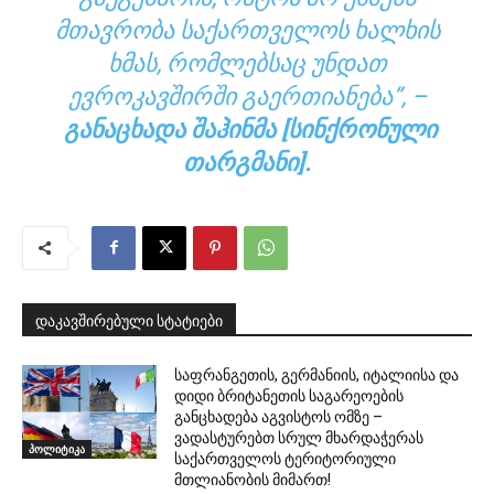
ᲛᲗᲐᲕᲠᲝᲑᲐ ᲡᲐᲥᲐᲠᲗᲕᲔᲚᲝᲡ ᲮᲐᲚᲮᲘᲡ
ᲮᲛᲐᲡ, ᲠᲝᲛᲚᲔᲑᲡᲐᲪ ᲣᲜᲓᲐᲗ
ᲔᲕᲠᲝᲙᲐᲕᲨᲘᲠᲨᲘ ᲒᲐᲔᲠᲗᲘᲐᲜᲔᲑᲐ”, –
ᲒᲐᲜᲐᲪᲮᲐᲓᲐ ᲨᲐᲰᲘᲜᲛᲐ [ᲡᲘᲜᲥᲠᲝᲜᲣᲚᲘ
ᲗᲐᲠᲒᲛᲐᲜᲘ].
დაკავშირებული სტატიები
საფრანგეთის, გერმანიის, იტალიისა და
დიდი ბრიტანეთის საგარეოების
განცხადება აგვისტოს ომზე –
ვადასტურებთ სრულ მხარდაჭერას
პოლიტიკა
საქართველოს ტერიტორიული
მთლიანობის მიმართ!