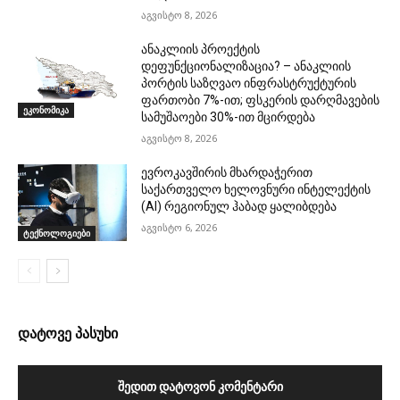
აგვისტო 8, 2026
ანაკლიის პროექტის
დეფუნქციონალიზაცია? – ანაკლიის
პორტის საზღვაო ინფრასტრუქტურის
ფართობი 7%-ით; ფსკერის დარღმავების
ეკონომიკა
სამუშაოები 30%-ით მცირდება
აგვისტო 8, 2026
ევროკავშირის მხარდაჭერით
საქართველო ხელოვნური ინტელექტის
(AI) რეგიონულ ჰაბად ყალიბდება
აგვისტო 6, 2026
ტექნოლოგიები
დატოვე პასუხი
ᲨᲔᲓᲘᲗ ᲓᲐᲢᲝᲕᲝᲜ ᲙᲝᲛᲔᲜᲢᲐᲠᲘ