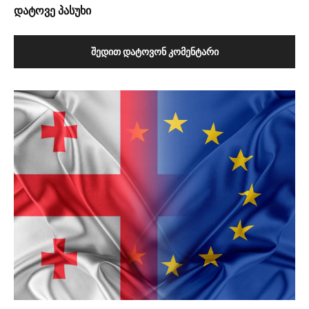
დატოვე პასუხი
ᲨᲔᲓᲘᲗ ᲓᲐᲢᲝᲕᲝᲜ ᲙᲝᲛᲔᲜᲢᲐᲠᲘ