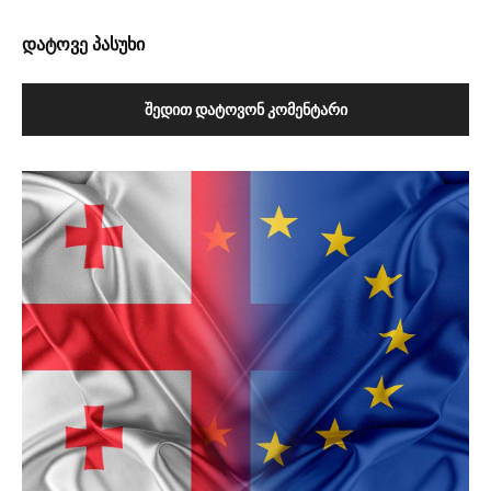
დატოვე პასუხი
ᲨᲔᲓᲘᲗ ᲓᲐᲢᲝᲕᲝᲜ ᲙᲝᲛᲔᲜᲢᲐᲠᲘ