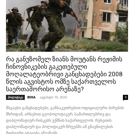
რა განუზომელ ზიანს მოუტანს რეჟიმის
ჩინოვნიკების გაკეთებული
მოღალატეობრივი განცხადებები 2008
წლის აგვისტოს ომზე საქართველოს
საერთაშორისო არენაზე?
BEKA
-
აგვისტო 10, 2026
პოლიტიკა
0
მსგავსი განცხადებები, განსაკუთრებით ოფიციალური პირების
მხრიდან, არსებით გეოპოლიტიკურ, სამართლებრივ და
დიპლომატიურ რისკებს უქმნის საქართველოს. რუსეთის
დიპლომატიურ და პოლიტიკურ წრეებში ამ გზავნილების
მყისიერი ატაცება აჩვენებს,...