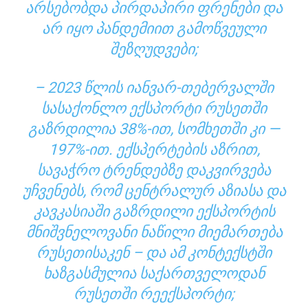
ᲐᲠᲡᲔᲑᲝᲑᲓᲐ ᲞᲘᲠᲓᲐᲞᲘᲠᲘ ᲤᲠᲔᲜᲔᲑᲘ ᲓᲐ
ᲐᲠ ᲘᲧᲝ ᲞᲐᲜᲓᲔᲛᲘᲘᲗ ᲒᲐᲛᲝᲬᲕᲔᲣᲚᲘ
ᲨᲔᲖᲦᲣᲓᲕᲔᲑᲘ;
– 2023 ᲬᲚᲘᲡ ᲘᲐᲜᲕᲐᲠ-ᲗᲔᲑᲔᲠᲕᲐᲚᲨᲘ
ᲡᲐᲡᲐᲥᲝᲜᲚᲝ ᲔᲥᲡᲞᲝᲠᲢᲘ ᲠᲣᲡᲔᲗᲨᲘ
ᲒᲐᲖᲠᲓᲘᲚᲘᲐ 38%-ᲘᲗ, ᲡᲝᲛᲮᲔᲗᲨᲘ ᲙᲘ —
197%-ᲘᲗ. ᲔᲥᲡᲞᲔᲠᲢᲔᲑᲘᲡ ᲐᲖᲠᲘᲗ,
ᲡᲐᲕᲐᲭᲠᲝ ᲢᲠᲔᲜᲓᲔᲑᲖᲔ ᲓᲐᲙᲕᲘᲠᲕᲔᲑᲐ
ᲣᲩᲕᲔᲜᲔᲑᲡ, ᲠᲝᲛ ᲪᲔᲜᲢᲠᲐᲚᲣᲠ ᲐᲖᲘᲐᲡᲐ ᲓᲐ
ᲙᲐᲕᲙᲐᲡᲘᲐᲨᲘ ᲒᲐᲖᲠᲓᲘᲚᲘ ᲔᲥᲡᲞᲝᲠᲢᲘᲡ
ᲛᲜᲘᲨᲕᲜᲔᲚᲝᲕᲐᲜᲘ ᲜᲐᲬᲘᲚᲘ ᲛᲘᲔᲛᲐᲠᲗᲔᲑᲐ
ᲠᲣᲡᲔᲗᲘᲡᲐᲙᲔᲜ – ᲓᲐ ᲐᲛ ᲙᲝᲜᲢᲔᲥᲡᲢᲨᲘ
ᲮᲐᲖᲒᲐᲡᲛᲣᲚᲘᲐ ᲡᲐᲥᲐᲠᲗᲕᲔᲚᲝᲓᲐᲜ
ᲠᲣᲡᲔᲗᲨᲘ ᲠᲔᲔᲥᲡᲞᲝᲠᲢᲘ;