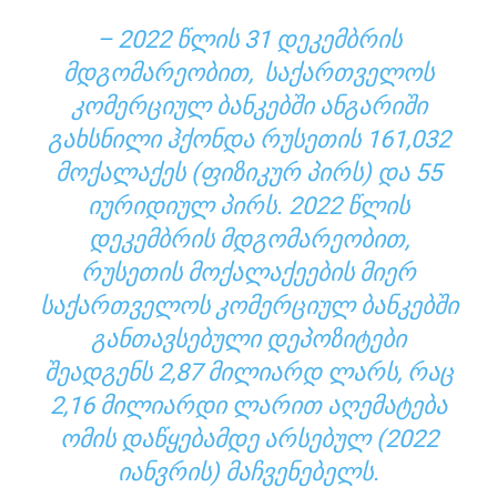
– 2022 ᲬᲚᲘᲡ 31 ᲓᲔᲙᲔᲛᲑᲠᲘᲡ
ᲛᲓᲒᲝᲛᲐᲠᲔᲝᲑᲘᲗ, ᲡᲐᲥᲐᲠᲗᲕᲔᲚᲝᲡ
ᲙᲝᲛᲔᲠᲪᲘᲣᲚ ᲑᲐᲜᲙᲔᲑᲨᲘ ᲐᲜᲒᲐᲠᲘᲨᲘ
ᲒᲐᲮᲡᲜᲘᲚᲘ ᲰᲥᲝᲜᲓᲐ ᲠᲣᲡᲔᲗᲘᲡ 161,032
ᲛᲝᲥᲐᲚᲐᲥᲔᲡ (ᲤᲘᲖᲘᲙᲣᲠ ᲞᲘᲠᲡ) ᲓᲐ 55
ᲘᲣᲠᲘᲓᲘᲣᲚ ᲞᲘᲠᲡ. 2022 ᲬᲚᲘᲡ
ᲓᲔᲙᲔᲛᲑᲠᲘᲡ ᲛᲓᲒᲝᲛᲐᲠᲔᲝᲑᲘᲗ,
ᲠᲣᲡᲔᲗᲘᲡ ᲛᲝᲥᲐᲚᲐᲥᲔᲔᲑᲘᲡ ᲛᲘᲔᲠ
ᲡᲐᲥᲐᲠᲗᲕᲔᲚᲝᲡ ᲙᲝᲛᲔᲠᲪᲘᲣᲚ ᲑᲐᲜᲙᲔᲑᲨᲘ
ᲒᲐᲜᲗᲐᲕᲡᲔᲑᲣᲚᲘ ᲓᲔᲞᲝᲖᲘᲢᲔᲑᲘ
ᲨᲔᲐᲓᲒᲔᲜᲡ 2,87 ᲛᲘᲚᲘᲐᲠᲓ ᲚᲐᲠᲡ, ᲠᲐᲪ
2,16 ᲛᲘᲚᲘᲐᲠᲓᲘ ᲚᲐᲠᲘᲗ ᲐᲦᲔᲛᲐᲢᲔᲑᲐ
ᲝᲛᲘᲡ ᲓᲐᲬᲧᲔᲑᲐᲛᲓᲔ ᲐᲠᲡᲔᲑᲣᲚ (2022
ᲘᲐᲜᲕᲠᲘᲡ) ᲛᲐᲩᲕᲔᲜᲔᲑᲔᲚᲡ.