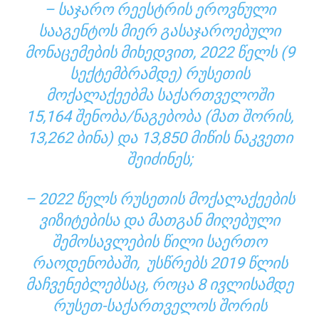
– ᲡᲐᲯᲐᲠᲝ ᲠᲔᲔᲡᲢᲠᲘᲡ ᲔᲠᲝᲕᲜᲣᲚᲘ
ᲡᲐᲐᲒᲔᲜᲢᲝᲡ ᲛᲘᲔᲠ ᲒᲐᲡᲐᲯᲐᲠᲝᲔᲑᲣᲚᲘ
ᲛᲝᲜᲐᲪᲔᲛᲔᲑᲘᲡ ᲛᲘᲮᲔᲓᲕᲘᲗ, 2022 ᲬᲔᲚᲡ (9
ᲡᲔᲥᲢᲔᲛᲑᲠᲐᲛᲓᲔ) ᲠᲣᲡᲔᲗᲘᲡ
ᲛᲝᲥᲐᲚᲐᲥᲔᲔᲑᲛᲐ ᲡᲐᲥᲐᲠᲗᲕᲔᲚᲝᲨᲘ
15,164 ᲨᲔᲜᲝᲑᲐ/ᲜᲐᲒᲔᲑᲝᲑᲐ (ᲛᲐᲗ ᲨᲝᲠᲘᲡ,
13,262 ᲑᲘᲜᲐ) ᲓᲐ 13,850 ᲛᲘᲬᲘᲡ ᲜᲐᲙᲕᲔᲗᲘ
ᲨᲔᲘᲫᲘᲜᲔᲡ;
– 2022 ᲬᲔᲚᲡ ᲠᲣᲡᲔᲗᲘᲡ ᲛᲝᲥᲐᲚᲐᲥᲔᲔᲑᲘᲡ
ᲕᲘᲖᲘᲢᲔᲑᲘᲡᲐ ᲓᲐ ᲛᲐᲗᲒᲐᲜ ᲛᲘᲦᲔᲑᲣᲚᲘ
ᲨᲔᲛᲝᲡᲐᲕᲚᲔᲑᲘᲡ ᲬᲘᲚᲘ ᲡᲐᲔᲠᲗᲝ
ᲠᲐᲝᲓᲔᲜᲝᲑᲐᲨᲘ, ᲣᲡᲬᲠᲔᲑᲡ 2019 ᲬᲚᲘᲡ
ᲛᲐᲩᲕᲔᲜᲔᲑᲚᲔᲑᲡᲐᲪ, ᲠᲝᲪᲐ 8 ᲘᲕᲚᲘᲡᲐᲛᲓᲔ
ᲠᲣᲡᲔᲗ-ᲡᲐᲥᲐᲠᲗᲕᲔᲚᲝᲡ ᲨᲝᲠᲘᲡ