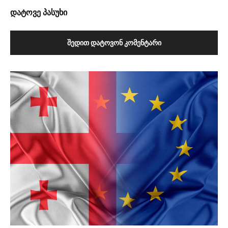
დატოვე პასუხი
ᲨᲔᲓᲘᲗ ᲓᲐᲢᲝᲕᲝᲜ ᲙᲝᲛᲔᲜᲢᲐᲠᲘ