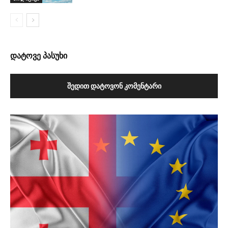
დატოვე პასუხი
ᲨᲔᲓᲘᲗ ᲓᲐᲢᲝᲕᲝᲜ ᲙᲝᲛᲔᲜᲢᲐᲠᲘ