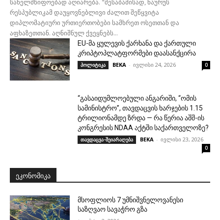
სახელმწიფოებად აღიარება. "შესაბამისად, ნაურუს
რესპუბლიკამ დაუყოვნებლივი ძალით შეწყვიტა
დიპლომატიური ურთიერთობები სამხრეთ ოსეთთან და
აფხაზეთთან. აღნიშნულ ქვეყნებს...
EU-მა ყულევის ქარხანა და ქართული
კრიპტოპლატფორმები დაასანქცირა
BEKA
-
ივლისი 24, 2026
პოლიტიკა
0
“გასაიდუმლოებული ანგარიში, “ომის
სამინისტრო”, თავდაცვის ხარჯების 1.15
ტრილიონამდე ზრდა — რა წერია აშშ-ის
კონგრესის NDAA აქტში საქართველოზე?
BEKA
-
ივლისი 23, 2026
თავდაცვა-შეიარაღება
0
ᲔᲙᲝᲜᲝᲛᲘᲙᲐ
მსოფლიოს 7 უმნიშვნელოვანესი
საზღვაო სავაჭრო გზა