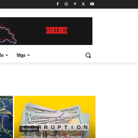
ᲑᲐ
ᲡᲮᲕᲐ
ᲛᲡᲝᲤᲚᲘᲝ
ყველაზე ნაკლებად/მეტად