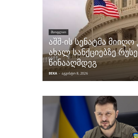
ᲛᲡᲝᲤᲚᲘᲝ
აშშ-ის სენატმა მიიღო
ახალ სანქციებზე რუს
წინააღმდეგ
BEKA
-
აგვისტო 8, 2026