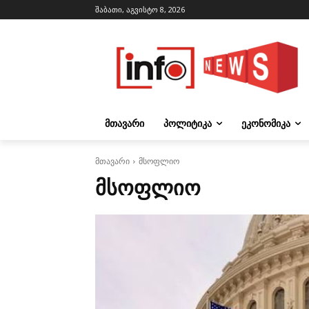
შაბათი, აგვისტო 8, 2026
ᲛᲗᲐᲕᲐᲠᲘ
ᲞᲝᲚᲘᲢᲘᲙᲐ
ᲔᲙᲝᲜᲝᲛᲘᲙᲐ
მთავარი
მსოფლიო
ᲛᲡᲝᲤᲚᲘᲝ