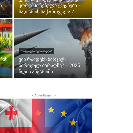
ო
კორუმპირებული ქვეყნები –
სად არის საქართველო?
ᲗᲐᲕᲓᲐᲪᲕᲐ-ᲨᲔᲘᲐᲠᲐᲦᲔᲑᲐ
ბის
ვინ რამდენს ხარჯავს
–
ბირთვულ იარაღზე? – 2025
წლის ანგარიში
- Advertisment -