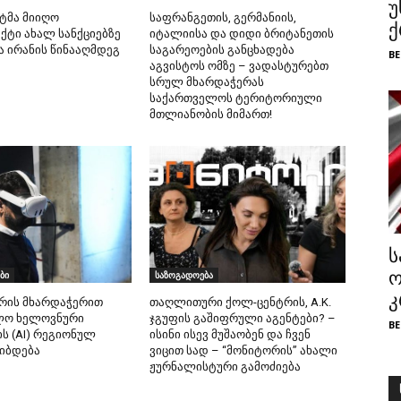
უ
ატმა მიიღო
საფრანგეთის, გერმანიის,
ქ
ქტი ახალ სანქციებზე
იტალიისა და დიდი ბრიტანეთის
ა ირანის წინააღმდეგ
საგარეოების განცხადება
BE
აგვისტოს ომზე – ვადასტურებთ
სრულ მხარდაჭერას
საქართველოს ტერიტორიული
მთლიანობის მიმართ!
ს
ო
ბი
საზოგადოება
კ
რის მხარდაჭერით
თაღლითური ქოლ-ცენტრის, A.K.
ლო ხელოვნური
ჯგუფის გაშიფრული აგენტები? –
BE
ს (AI) რეგიონულ
ისინი ისევ მუშაობენ და ჩვენ
იბდება
ვიცით სად – “მონიტორის” ახალი
ჟურნალისტური გამოძიება