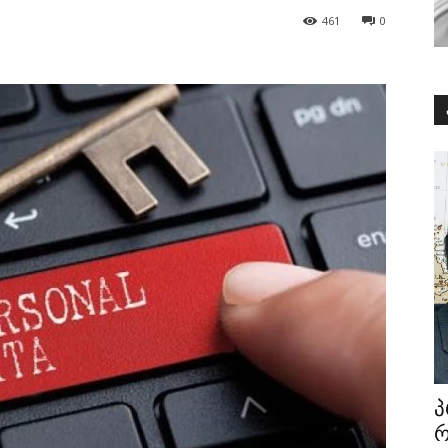
461
0
პ
რ