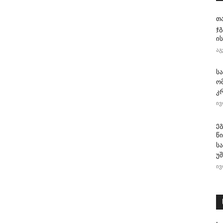
თ
ჯ
ის
აგ
ს
ო
კ
ივ
ე
წ
ს
უ
ივ