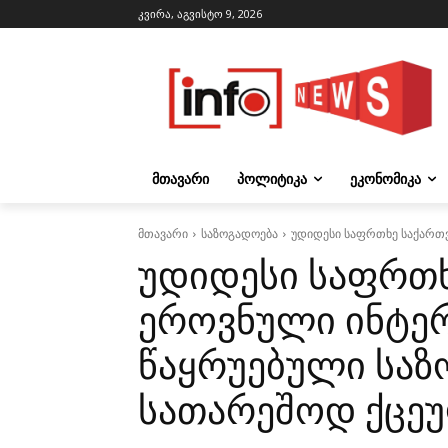
კვირა, აგვისტო 9, 2026
ᲛᲗᲐᲕᲐᲠᲘ
ᲞᲝᲚᲘᲢᲘᲙᲐ
ᲔᲙᲝᲜᲝᲛᲘᲙᲐ
მთავარი
საზოგადოება
უდიდესი საფრთხე საქართვ
უდიდესი საფრთ
ეროვნული ინტერ
წაყრუებული საზ
სათარეშოდ ქცეუ