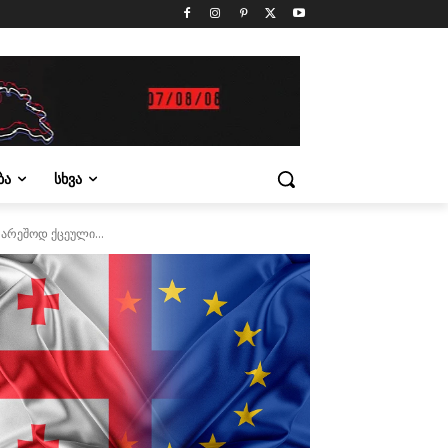
ᲑᲐ
ᲡᲮᲕᲐ
არეშოდ ქცეული...