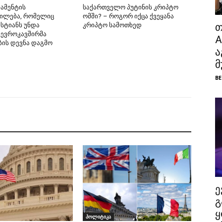
ამენტის
საქართველო პუტინის კრიპტო
ილება, რომელიც
ომში? – როგორ იქცა ქვეყანა
სტიანს უნდა
კრიპტო სამოთხედ
თ
 ევროკავშირმა
A
ბის დევნა დაგმო
ა
მ
BE
ე
გ
ყ
პოლიტიკა